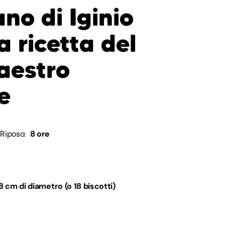
ano di Iginio
a ricetta del
aestro
e
Riposo:
8 ore
8 cm di diametro (o 18 biscotti)