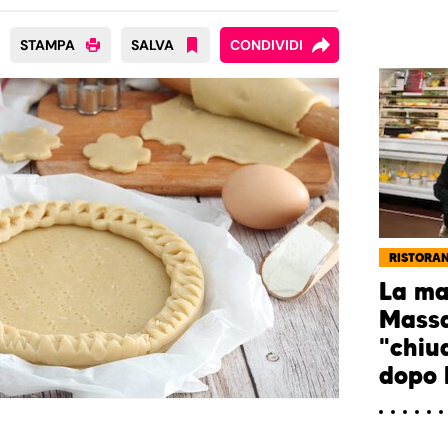
STAMPA
SALVA
CONDIVIDI
RISTORAN
La mar
Massa
"chiu
dopo l