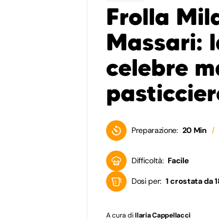
Frolla Mil
Massari: l
celebre m
pasticcier
Preparazione:
20 Min
Difficoltà:
Facile
Dosi per:
1 crostata da 1
A cura di
Ilaria Cappellacci