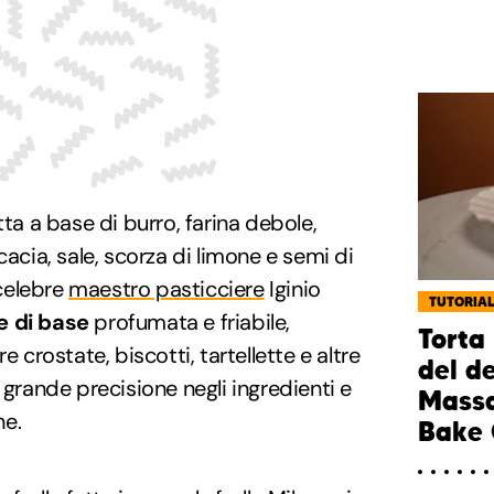
tta a base di burro, farina debole,
cacia, sale, scorza di limone e semi di
 celebre
maestro pasticciere
Iginio
TUTORIA
e di base
profumata e friabile,
Torta 
e crostate, biscotti, tartellette e altre
del de
 grande precisione negli ingredienti e
Massar
ne.
Bake 