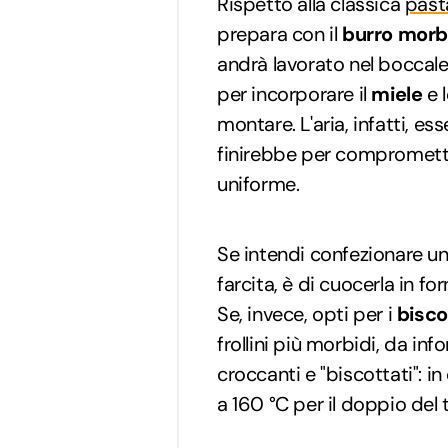
Rispetto alla classica
pasta
prepara con il
burro morb
andrà lavorato nel boccale
per incorporare il
miele
e 
montare. L'aria, infatti, e
finirebbe per compromett
uniforme.
Se intendi confezionare u
farcita, è di cuocerla in f
Se, invece, opti per i
bisco
frollini più morbidi, da in
croccanti e "biscottati": 
a 160 °C per il doppio del