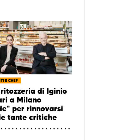
TI E CHEF
itozzeria di Iginio
ri a Milano
de" per rinnovarsi
e tante critiche