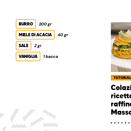
BURRO
200 gr
MIELE DI ACACIA
40 gr
SALE
2 gr
VANIGLIA
1 bacca
TUTORIA
Colazi
ricett
raffin
Massa