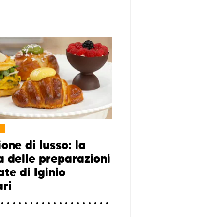
L
one di lusso: la
a delle preparazioni
ate di Iginio
ri