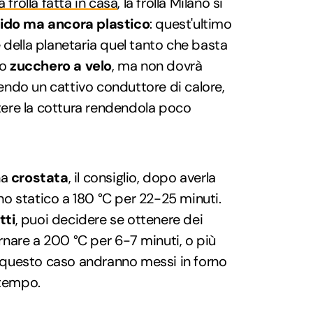
 frolla fatta in casa
, la frolla Milano si
ido ma ancora plastico
: quest'ultimo
 della planetaria quel tanto che basta
lo
zucchero a velo
, ma non dovrà
ssendo un cattivo conduttore di calore,
ere la cottura rendendola poco
na
crostata
, il consiglio, dopo averla
orno statico a 180 °C per 22-25 minuti.
tti
, puoi decidere se ottenere dei
fornare a 200 °C per 6-7 minuti, o più
in questo caso andranno messi in forno
 tempo.