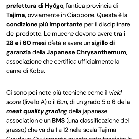
prefettura di Hyōgo
, l'antica provincia di
Tajima
, ovviamente in Giappone. Questa è la
condizione più importante
per il disciplinare
del prodotto. Le mucche devono avere
tra i
28 e i 60 mesi
d'età e avere un
sigillo di
garanzia
della
Japanese Chrysanthemum
,
associazione che certifica ufficialmente la
carne di Kobe.
Ci sono poi note più tecniche come il
vield
score
(livello A) o il
Bun
, di un grado 5 o 6 della
meat quality grading
della japanese
association e un
BMS
(una classificazione del
grasso) che va da 1 a 12 nella scala Tajima-
Gyudeve. Ovviamente queste note tecniche le