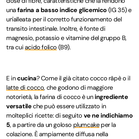
dose di fibre, caratteristiche che la rendono
una
farina a basso indice glicemico
(IG 35) e
un'alleata per il corretto funzionamento del
transito intestinale. Inoltre, è fonte di
magnesio, potassio e vitamine del gruppo B,
tra cui
acido folico
(B9).
E in
cucina
? Come il già citato cocco râpè o il
latte di cocco
, che godono di maggiore
notorietà, la farina di cocco è un
ingrediente
versatile
che può essere utilizzato in
molteplici ricette: di seguito
ve ne indichiamo
5
, a partire da un goloso
plumcake
per la
colazione. È ampiamente diffusa nella