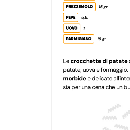
PREZZEMOLO
15 gr
PEPE
q.b.
UOVO
1
PARMIGIANO
15 gr
Le
crocchette di patate
patate, uova e formaggio.
morbide
e delicate all'in
sia per una cena che un bu