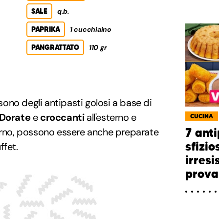
SALE
q.b.
PAPRIKA
1 cucchiaino
PANGRATTATO
110 gr
sono degli antipasti golosi a base di
Dorate
e
croccanti
all'esterno e
CUCINA
terno, possono essere anche preparate
7 anti
sfizio
ffet.
irresi
prova