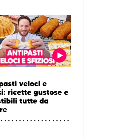
pasti veloci e
si: ricette gustose e
stibili tutte da
re