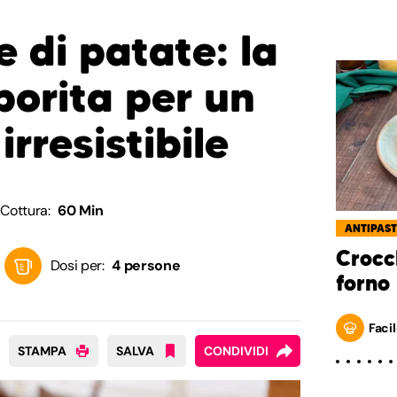
 di patate: la
porita per un
irresistibile
Cottura:
60 Min
ANTIPAST
Crocc
Dosi per:
4 persone
forno
Facil
STAMPA
SALVA
CONDIVIDI