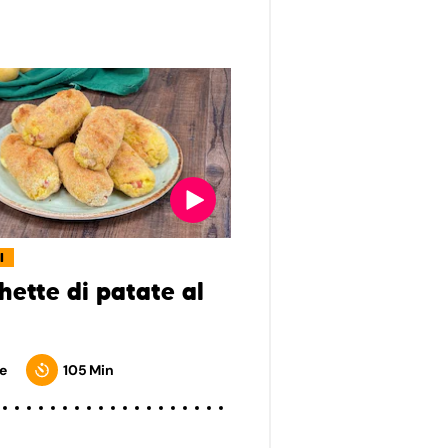
I
hette di patate al
e
105 Min