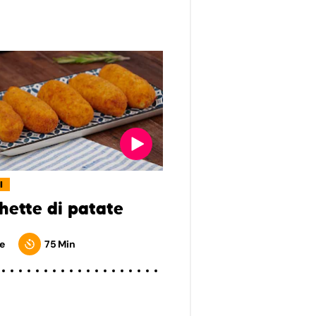
I
hette di patate
e
75 Min