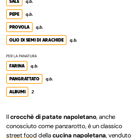
SALE
q.b.
PEPE
q.b.
PROVOLA
q.b.
OLIO DI SEMI DI ARACHIDE
q.b.
PER LA PANATURA
FARINA
q.b.
PANGRATTATO
q.b.
ALBUMI
2
Il
crocchè di patate napoletano
, anche
conosciuto come panzarotto, è un classico
street food
della
cucina napoletana
, venduto