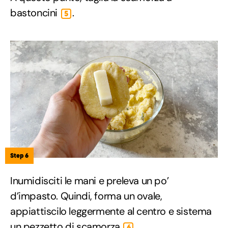
bastoncini
.
5
Step 6
Inumidisciti le mani e preleva un po’
d’impasto. Quindi, forma un ovale,
appiattiscilo leggermente al centro e sistema
un pezzetto di scamorza
.
6