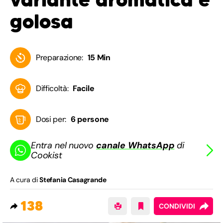
golosa
Preparazione:
15 Min
Difficoltà:
Facile
Dosi per:
6 persone
Entra nel nuovo
canale WhatsApp
di
Cookist
A cura di
Stefania Casagrande
138
CONDIVIDI