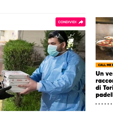
CONDIVIDI
CALL ME 
Un ve
raccon
di Tor
padel