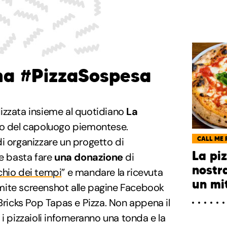
na #PizzaSospesa
ealizzata insieme al quotidiano
La
bolo del capoluogo piemontese.
CALL ME 
i organizzare un progetto di
La piz
re basta fare
una donazione
di
nostr
hio dei tempi
” e mandare la ricevuta
un mi
mite screenshot alle pagine Facebook
 Bricks Pop Tapas e Pizza. Non appena il
i pizzaioli inforneranno una tonda e la