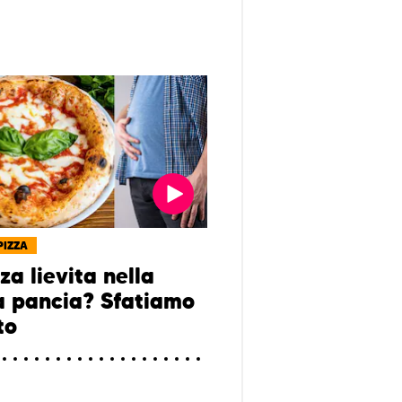
PIZZA
za lievita nella
a pancia? Sfatiamo
to