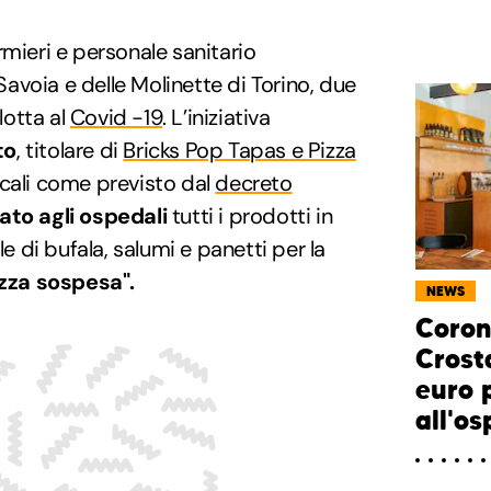
rmieri e personale sanitario
voia e delle Molinette di Torino, due
 lotta al
Covid -19
. L’iniziativa
to
, titolare di
Bricks Pop Tapas e Pizza
ocali come previsto dal
decreto
ato agli ospedali
tutti i prodotti in
di bufala, salumi e panetti per la
izza sospesa".
NEWS
Coron
Crost
euro 
all'o