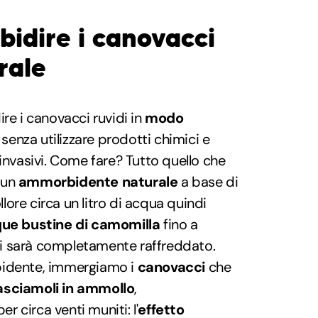
dire i canovacci
rale
 i canovacci ruvidi in
modo
, senza utilizzare prodotti chimici e
 invasivi. Come fare? Tutto quello che
 un
ammorbidente naturale
a base di
lore circa un litro di acqua quindi
que bustine di camomilla
fino a
i sarà completamente raffreddato.
bidente, immergiamo i
canovacci
che
asciamoli in ammollo
,
 circa venti muniti: l'
effetto