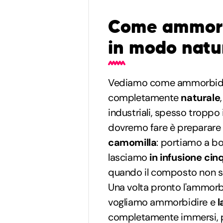
Come ammorbi
in modo natu
Vediamo come ammorbidire
completamente
naturale
industriali, spesso troppo
dovremo fare è preparare
camomilla
: portiamo a bol
lasciamo
in infusione
cin
quando il composto non s
Una volta pronto l'ammor
vogliamo ammorbidire e
l
completamente immersi, per