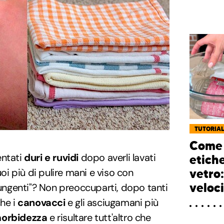
TUTORIA
Come 
ntati
duri e ruvidi
dopo averli lavati
etiche
i più di pulire mani e viso con
vetro
veloci
ungenti"? Non preoccuparti, dopo tanti
che i
canovacci
e gli asciugamani più
orbidezza
e risultare tutt'altro che