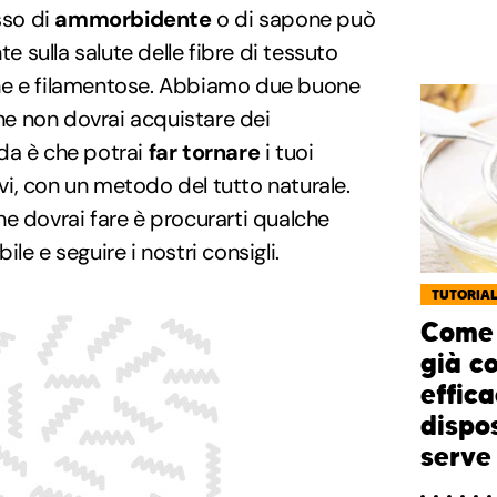
sso di
ammorbidente
o di sapone può
te sulla salute delle fibre di tessuto
he e filamentose. Abbiamo due buone
che non dovrai acquistare dei
da è che potrai
far tornare
i tuoi
i, con un metodo del tutto naturale.
e dovrai fare è procurarti qualche
ile e seguire i nostri consigli.
TUTORIA
Come 
già co
effica
dispo
serve