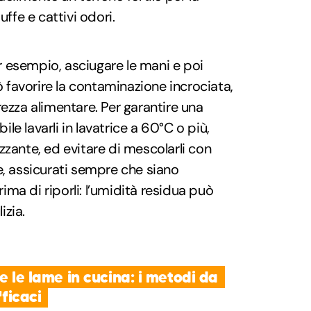
uffe e cattivi odori.
per esempio, asciugare le mani e poi
uò favorire la contaminazione incrociata,
rezza alimentare. Per garantire una
bile lavarli in lavatrice a 60°C o più,
zzante, ed evitare di mescolarli con
fine, assicurati sempre che siano
ma di riporli: l’umidità residua può
izia.
 e le lame in cucina: i metodi da
fficaci