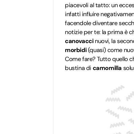
piacevoli al tatto: un ecce
infatti influire negativamen
facendole diventare secc
notizie per te: la prima è 
canovacci
nuovi, la secon
morbidi
(quasi) come nuov
Come fare? Tutto quello ch
bustina di
camomilla
solub