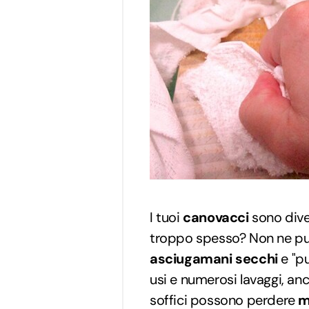
I tuoi
canovacci
sono dive
troppo spesso? Non ne puo
asciugamani secchi
e "p
usi e numerosi lavaggi, an
soffici possono perdere
m