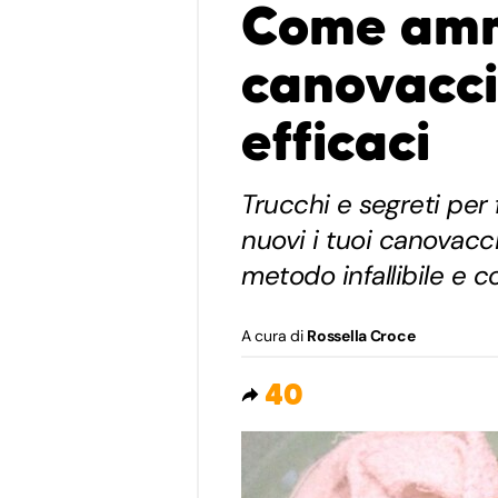
Come ammo
canovacci:
efficaci
Trucchi e segreti per
nuovi i tuoi canovacci
metodo infallibile e 
A cura di
Rossella Croce
40