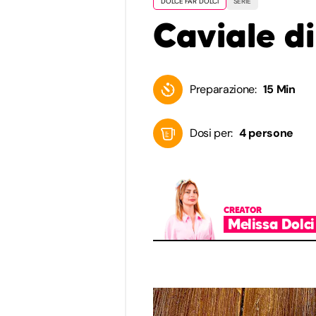
DOLCE FAR DOLCI
SERIE
Caviale di
Preparazione:
15 Min
Dosi per:
4 persone
CREATOR
Melissa Dolci