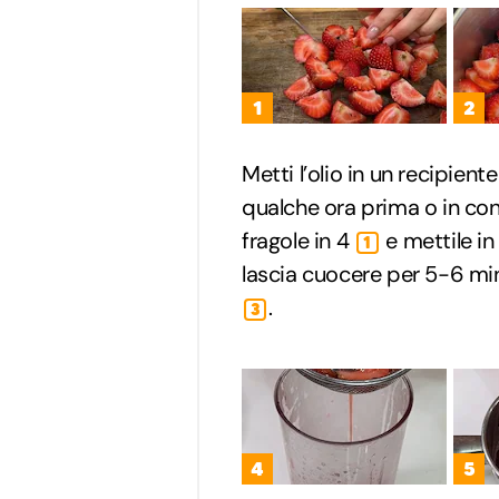
1
2
Metti l’olio in un recipiente
qualche ora prima o in con
fragole in 4
e mettile i
1
lascia cuocere per 5-6 min
.
3
4
5