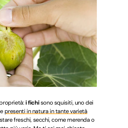
 proprietà:
i fichi
sono squisiti, uno dei
 e
presenti in natura in tante varietà
ustare freschi, secchi, come merenda o