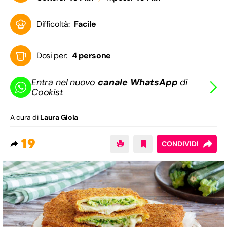
Difficoltà:
Facile
Dosi per:
4 persone
Entra nel nuovo
canale WhatsApp
di
Cookist
A cura di
Laura Gioia
19
CONDIVIDI