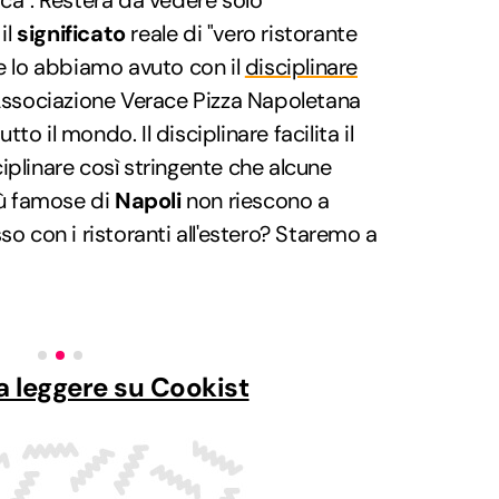
ica". Resterà da vedere solo
il
significato
reale di "vero ristorante
le lo abbiamo avuto con il
disciplinare
Associazione Verace Pizza Napoletana
utto il mondo. Il disciplinare facilita il
iplinare così stringente che alcune
più famose di
Napoli
non riescono a
so con i ristoranti all'estero? Staremo a
a leggere su Cookist