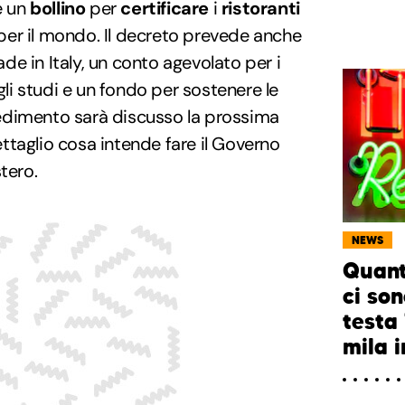
re un
bollino
per
certificare
i
ristoranti
 per il mondo. Il decreto prevede anche
Made in Italy, un conto agevolato per i
 gli studi e un fondo per sostenere le
ovvedimento sarà discusso la prossima
taglio cosa intende fare il Governo
stero.
NEWS
Quanti
ci so
testa
mila 