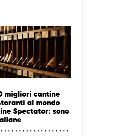
0 migliori cantine
istoranti al mondo
ine Spectator: sono
taliane