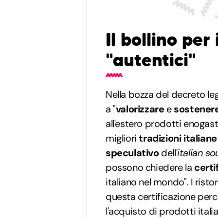
Il bollino per 
"autentici"
Nella bozza del decreto leg
a "
valorizzare
e
sostener
all'estero prodotti enogas
migliori
tradizioni italiane
speculativo
dell'
italian so
possono chiedere la
certi
italiano nel mondo". I risto
questa certificazione per
l'acquisto di prodotti itali