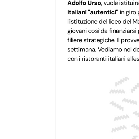
Adolfo Urso
, vuole istitui
italiani "autentici"
in giro
l'istituzione del liceo del 
giovani così da finanziarsi
filiere strategiche. Il pr
settimana. Vediamo nel det
con i ristoranti italiani all'e