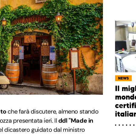
NEWS
Il mig
mondo
certif
to
che farà discutere, almeno stando
itali
ozza presentata ieri. Il
ddl "Made in
el dicastero guidato dal ministro