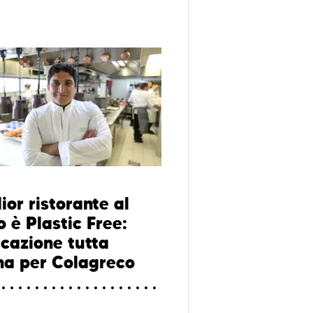
lior ristorante al
 è Plastic Free:
icazione tutta
ana per Colagreco