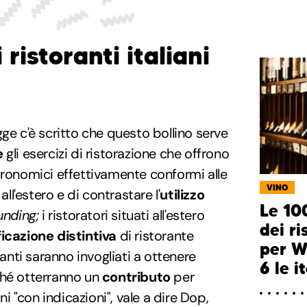
i ristoranti italiani
ge c'è scritto che questo bollino serve
e
gli esercizi di ristorazione che offrono
tronomici effettivamente conformi alle
VINO
all'estero e di contrastare l'
utilizzo
Le 10
unding;
i ristoratori situati all'estero
dei r
ficazione distintiva
di ristorante
per W
ranti saranno invogliati a ottenere
6 le i
ché otterranno un
contributo
per
ani "con indicazioni", vale a dire Dop,