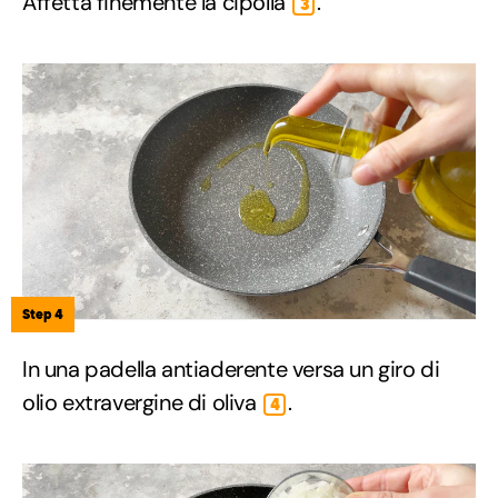
Affetta finemente la cipolla
.
3
Step 4
In una padella antiaderente versa un giro di
olio extravergine di oliva
.
4