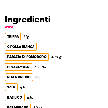
Ingredienti
TRIPPA
1 kg
CIPOLLA BIANCA
1
PASSATA DI POMODORO
400 gr
PREZZEMOLO
1 ciuffo
PEPERONCINO
q.b.
SALE
q.b.
BASILICO
q.b.
PARMIGIANO
50 gr