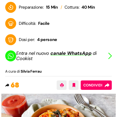
Preparazione:
15 Min
Cottura:
40 Min
Difficoltà:
Facile
Dosi per:
4 persone
Entra nel nuovo
canale WhatsApp
di
Cookist
A cura di
Silvia Ferrau
68
CONDIVIDI