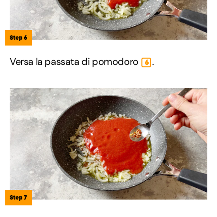
Step 6
Versa la passata di pomodoro
.
6
Step 7