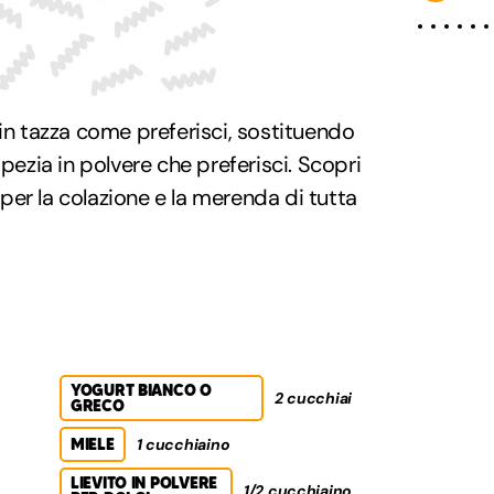
 in tazza come preferisci, sostituendo
spezia in polvere che preferisci. Scopri
per la colazione e la merenda di tutta
YOGURT BIANCO O
2 cucchiai
GRECO
MIELE
1 cucchiaino
LIEVITO IN POLVERE
1/2 cucchiaino