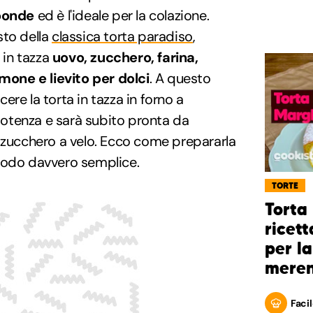
oonde
ed è l'ideale per la colazione.
sto della
classica torta paradiso
,
in tazza
uovo, zucchero, farina,
imone e lievito per dolci
. A questo
re la torta in tazza in forno a
otenza e sarà subito pronta da
 zucchero a velo. Ecco come prepararla
odo davvero semplice.
TORTE
Torta
ricett
per la
mere
Facil