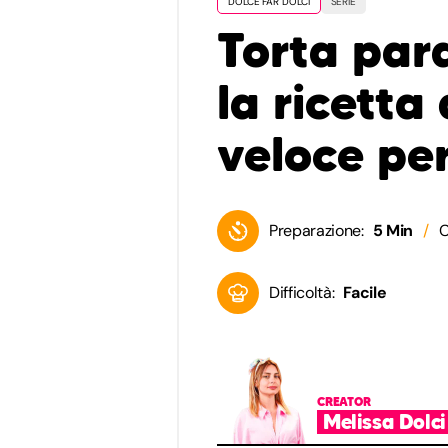
DOLCE FAR DOLCI
SERIE
Torta para
la ricetta
veloce per
Preparazione:
5 Min
C
Difficoltà:
Facile
CREATOR
Melissa Dolci