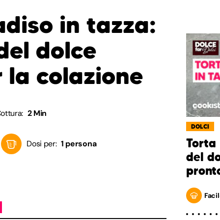
diso in tazza:
 del dolce
 la colazione
ottura:
2 Min
DOLCI
Torta 
Dosi per:
1 persona
del d
pronto
Facil