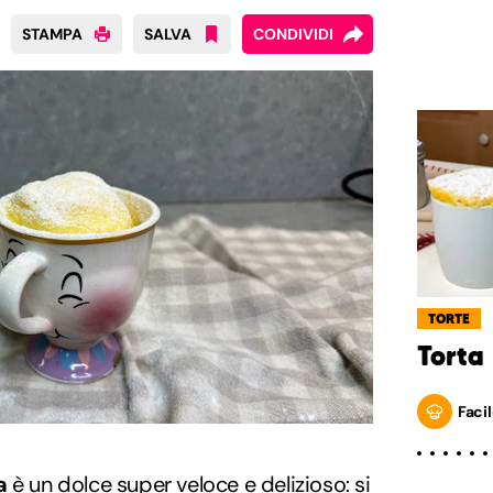
STAMPA
SALVA
CONDIVIDI
TORTE
Torta 
Facil
a
è un dolce super veloce e delizioso: si