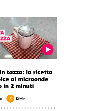
in tazza: la ricetta
olce al microonde
 in 2 minuti
e
12 Min