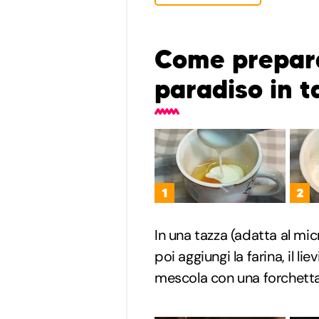
Come prepara
paradiso in t
1
2
In una tazza (adatta al m
poi aggiungi la farina, il liev
mescola con una forchett