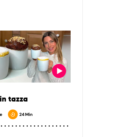
in tazza
e
24 Min