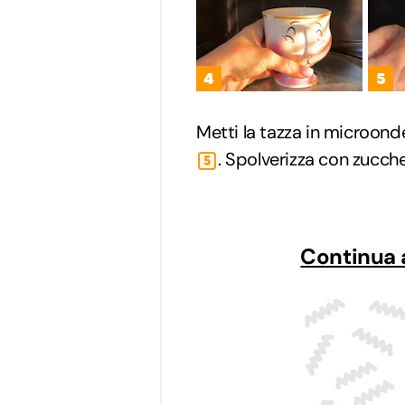
4
5
Metti la tazza in microon
. Spolverizza con zucch
5
Continua 