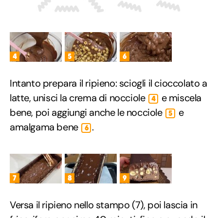
4
5
6
Intanto prepara il ripieno: sciogli il cioccolato a
latte, unisci la crema di nocciole
e miscela
4
bene, poi aggiungi anche le nocciole
e
5
amalgama bene
.
6
7
8
9
Versa il ripieno nello stampo (7), poi lascia in