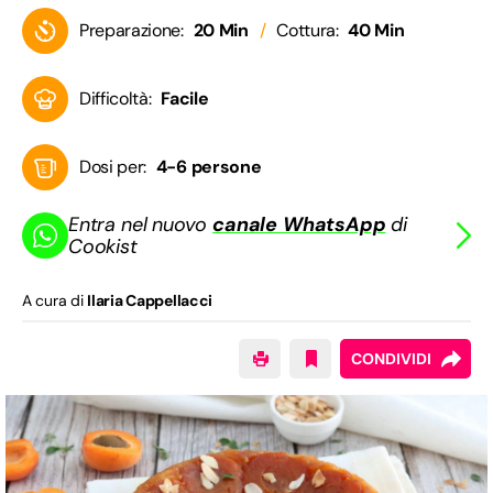
Preparazione:
20 Min
Cottura:
40 Min
Difficoltà:
Facile
Dosi per:
4-6 persone
Entra nel nuovo
canale WhatsApp
di
Cookist
A cura di
Ilaria Cappellacci
CONDIVIDI