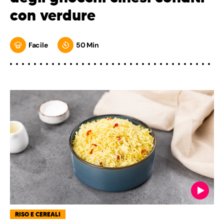
con verdure
Facile
50 Min
RISO E CEREALI