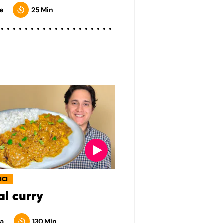
e
25 Min
ICI
al curry
a
130 Min