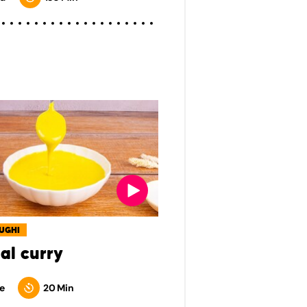
SUGHI
al curry
e
20 Min