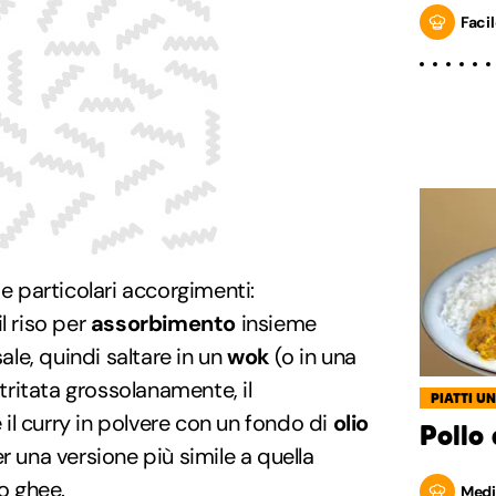
Facil
de particolari accorgimenti:
l riso per
assorbimento
insieme
sale, quindi saltare in un
wok
(o in una
 tritata grossolanamente, il
PIATTI UN
l curry in polvere con un fondo di
olio
Pollo 
r una versione più simile a quella
 o
ghee
.
Medi