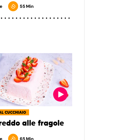
e
55 Min
AL CUCCHIAIO
reddo alle fragole
e
65 Min