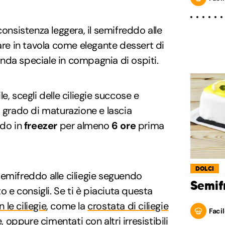
consistenza leggera, il semifreddo alle
tare in tavola come elegante dessert di
da speciale in compagnia di ospiti.
e, scegli delle ciliegie succose e
o grado di maturazione e lascia
ddo in
freezer
per almeno
6 ore
prima
DOLCI
emifreddo alle ciliegie seguendo
Semif
e consigli. Se ti è piaciuta questa
 le ciliegie
, come la
crostata di ciliegie
Facil
e
, oppure cimentati con altri
irresistibili