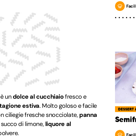
Facil
è un
dolce al cucchiaio
fresco e
tagione estiva
. Molto goloso e facile
DESSERT 
on ciliegie fresche snocciolate,
panna
Semif
, succo di limone,
liquore al
polvere.
Facil