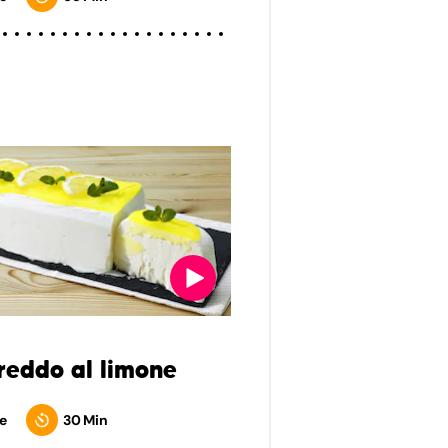
reddo al limone
e
30 Min