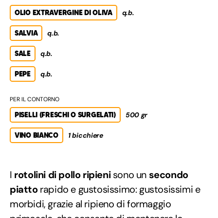
OLIO EXTRAVERGINE DI OLIVA
q.b.
SALVIA
q.b.
SALE
q.b.
PEPE
q.b.
PER IL CONTORNO
PISELLI (FRESCHI O SURGELATI)
500 gr
VINO BIANCO
1 bicchiere
I
rotolini di pollo ripieni
sono un
secondo
piatto
rapido e gustosissimo: gustosissimi e
morbidi, grazie al ripieno di formaggio