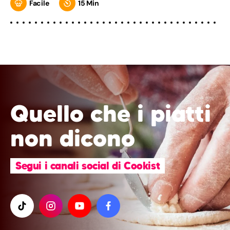
Facile
15 Min
Quello che i piatti
non dicono
Segui i canali social di Cookist