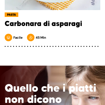
PASTA
Carbonara di asparagi
Facile
45 Min
Quello che i piatti
non dicono