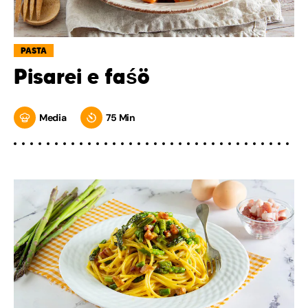
PASTA
Pisarei e faśö
Media
75 Min