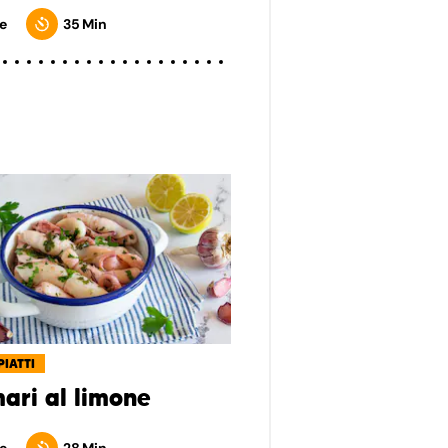
e
35 Min
PIATTI
ari al limone
e
28 Min