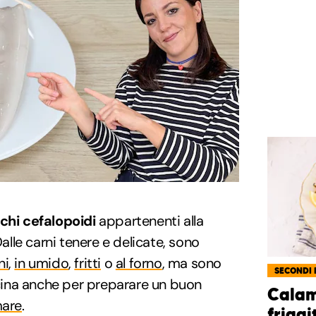
chi cefalopoidi
appartenenti alla
Dalle carni tenere e delicate, sono
ni
,
in umido
,
fritti
o
al forno
, ma sono
SECONDI 
cucina anche per preparare un buon
Calama
mare
.
friggi