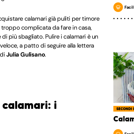
Facil
quistare calamari già puliti per timore
 troppo complicata da fare in casa,
e di più sbagliato. Pulire i calamari è un
loce, a patto di seguire alla lettera
 di
Julia Gulisano
.
 calamari: i
SECONDI 
Calam
Facil