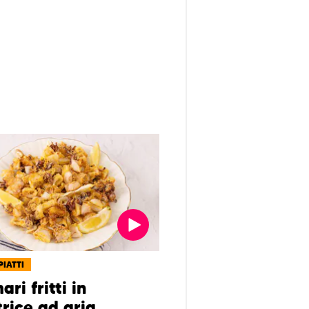
PIATTI
ri fritti in
trice ad aria