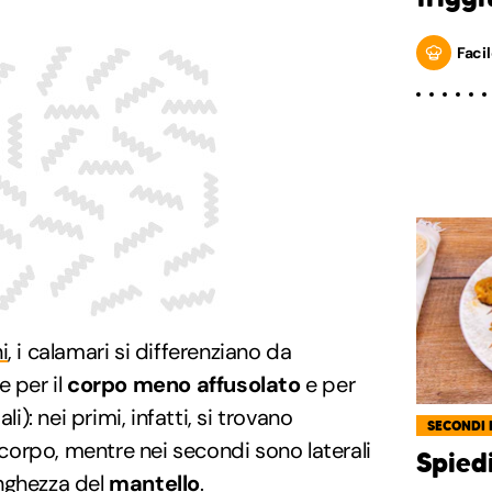
Facil
i
, i calamari si differenziano da
e per il
corpo meno affusolato
e per
ali): nei primi, infatti, si trovano
SECONDI 
l corpo, mentre nei secondi sono laterali
Spied
nghezza del
mantello
.