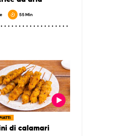
e
55 Min
PIATTI
ini di calamari