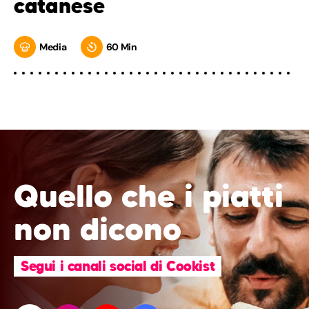
catanese
Media
60 Min
Quello che i piatti
non dicono
Segui i canali social di Cookist