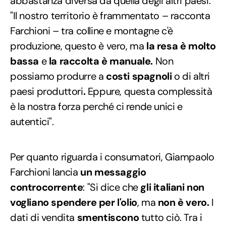
abbastanza diversa da quella degli altri paesi.
"Il nostro territorio è frammentato – racconta
Farchioni – tra colline e montagne c'è
produzione, questo è vero, ma
la resa è molto
bassa
e
la raccolta è manuale.
Non
possiamo produrre a
costi spagnoli
o di altri
paesi produttori
.
Eppure, questa complessità
è la nostra forza perché ci rende unici e
autentici".
Per quanto riguarda i consumatori, Giampaolo
Farchioni lancia
un messaggio
controcorrente
: "Si dice che
gli italiani non
vogliano spendere per l'olio
, ma
non è vero.
I
dati di vendita
smentiscono
tutto ciò. Tra i