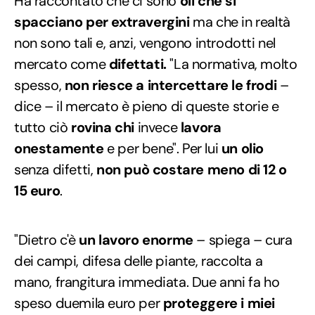
Ha raccontato che ci sono
oli che si
spacciano per extravergini
ma che in realtà
non sono tali e, anzi, vengono introdotti nel
mercato come
difettati.
"La normativa, molto
spesso,
non riesce a intercettare le frodi
–
dice – il mercato è pieno di queste storie e
tutto ciò
rovina chi
invece
lavora
onestamente
e per bene". Per lui
un olio
senza difetti,
non può costare meno di 12 o
15 euro
.
"Dietro c'è
un lavoro enorme
– spiega – cura
dei campi, difesa delle piante, raccolta a
mano, frangitura immediata. Due anni fa ho
speso duemila euro per
proteggere i miei