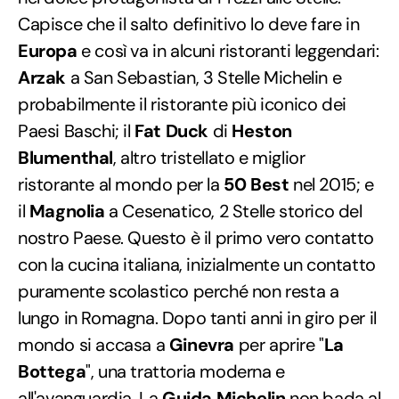
Capisce che il salto definitivo lo deve fare in
Europa
e così va in alcuni ristoranti leggendari:
Arzak
a San Sebastian, 3 Stelle Michelin e
probabilmente il ristorante più iconico dei
Paesi Baschi; il
Fat Duck
di
Heston
Blumenthal
, altro tristellato e miglior
ristorante al mondo per la
50 Best
nel 2015; e
il
Magnolia
a Cesenatico, 2 Stelle storico del
nostro Paese. Questo è il primo vero contatto
con la cucina italiana, inizialmente un contatto
puramente scolastico perché non resta a
lungo in Romagna. Dopo tanti anni in giro per il
mondo si accasa a
Ginevra
per aprire "
La
Bottega
", una trattoria moderna e
all'avanguardia. La
Guida Michelin
non bada al