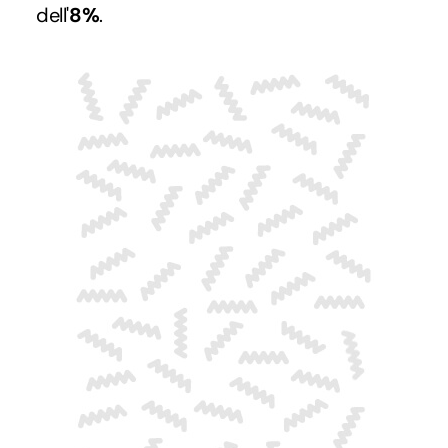
dell'
8%
.