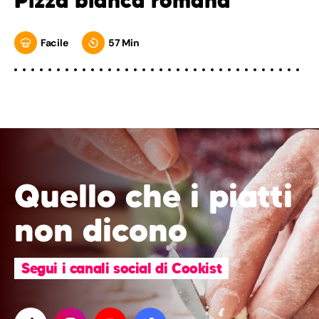
Pizza bianca romana
Facile
57 Min
Quello che i piatti
non dicono
Segui i canali social di Cookist