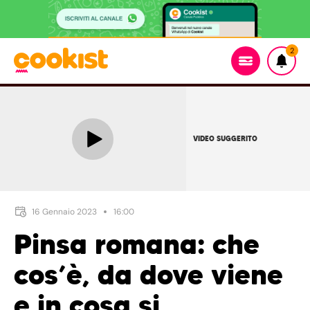
2
VIDEO SUGGERITO
16 Gennaio 2023
16:00
Pinsa romana: che
cos’è, da dove viene
e in cosa si