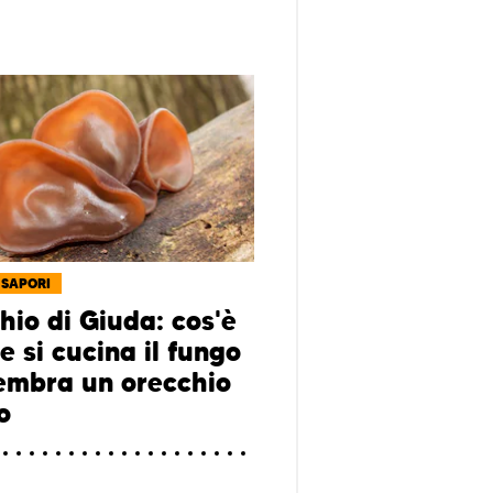
 SAPORI
hio di Giuda: cos'è
e si cucina il fungo
embra un orecchio
o