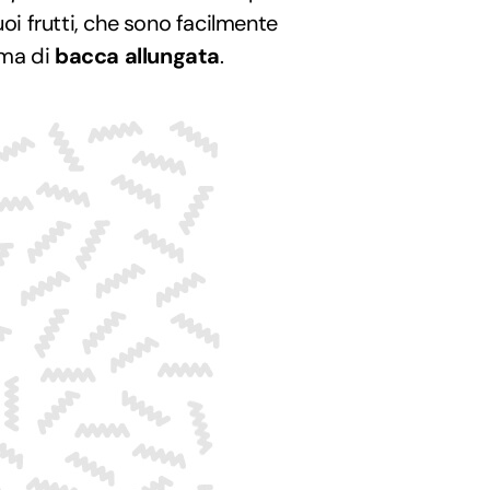
uoi frutti, che sono facilmente
orma di
bacca allungata
.