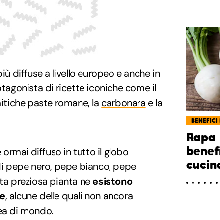
iù diffuse a livello europeo e anche in
otagonista di ricette iconiche come il
itiche paste romane, la
carbonara
e la
BENEFICI 
Rapa 
benef
è ormai diffuso in tutto il globo
cucin
 di pepe nero, pepe bianco, pepe
sta preziosa pianta ne
esistono
ie
, alcune delle quali non ancora
rea di mondo.