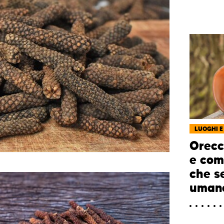
LUOGHI E
Orecc
e com
che s
uman