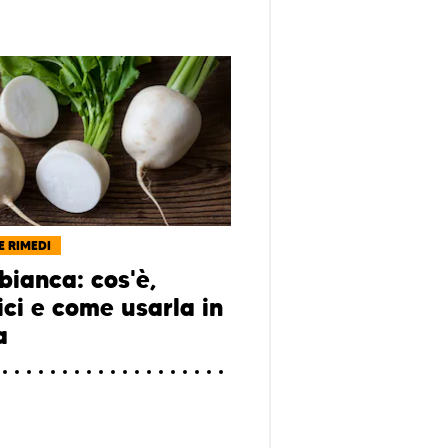
E RIMEDI
bianca: cos'è,
ici e come usarla in
a