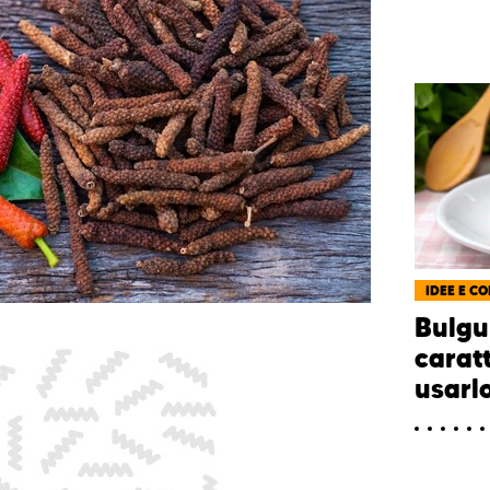
IDEE E CO
Bulgur
carat
usarl