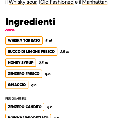
il
Whisky sour
, l'
Old Fashioned
e il
Manhattan
.
Ingredienti
WHISKY TORBATO
6 cl
SUCCO DI LIMONE FRESCO
2,5 cl
HONEY SYRUP
2,5 cl
ZENZERO FRESCO
q.b.
GHIACCIO
q.b.
PER GUARNIRE
ZENZERO CANDITO
q.b.