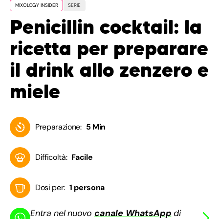
MIXOLOGY INSIDER
SERIE
Penicillin cocktail: la
ricetta per preparare
il drink allo zenzero e
miele
Preparazione:
5 Min
Difficoltà:
Facile
Dosi per:
1 persona
Entra nel nuovo
canale WhatsApp
di