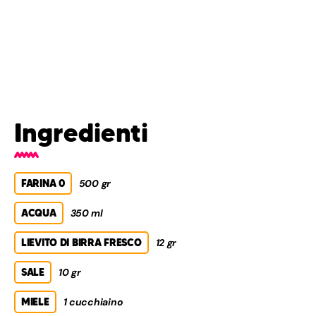
Ingredienti
FARINA 0
500 gr
ACQUA
350 ml
LIEVITO DI BIRRA FRESCO
12 gr
SALE
10 gr
MIELE
1 cucchiaino