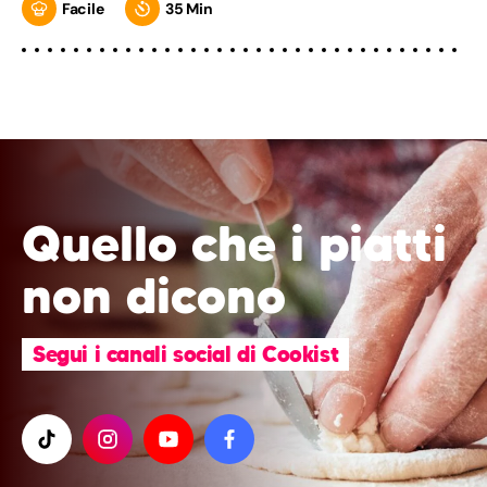
Facile
35 Min
Quello che i piatti
non dicono
Segui i canali social di Cookist