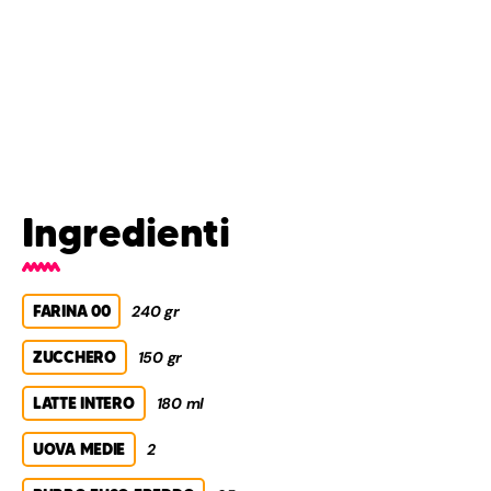
Ingredienti
FARINA 00
240 gr
ZUCCHERO
150 gr
LATTE INTERO
180 ml
UOVA MEDIE
2