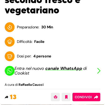
vegetariano
Preparazione:
30 Min
Difficoltà:
Facile
Dosi per:
4 persone
Entra nel nuovo
canale WhatsApp
di
Cookist
A cura di
Raffaella Caucci
13
CONDIVIDI