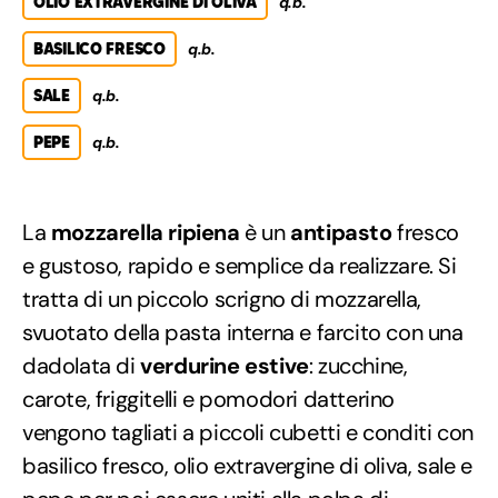
OLIO EXTRAVERGINE DI OLIVA
q.b.
BASILICO FRESCO
q.b.
SALE
q.b.
PEPE
q.b.
La
mozzarella ripiena
è un
antipasto
fresco
e gustoso, rapido e semplice da realizzare. Si
tratta di un piccolo scrigno di mozzarella,
svuotato della pasta interna e farcito con una
dadolata di
verdurine estive
: zucchine,
carote, friggitelli e pomodori datterino
vengono tagliati a piccoli cubetti e conditi con
basilico fresco, olio extravergine di oliva, sale e