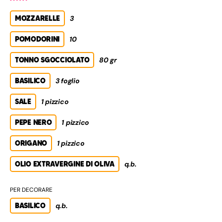
MOZZARELLE
3
POMODORINI
10
TONNO SGOCCIOLATO
80 gr
BASILICO
3 foglio
SALE
1 pizzico
PEPE NERO
1 pizzico
ORIGANO
1 pizzico
OLIO EXTRAVERGINE DI OLIVA
q.b.
PER DECORARE
BASILICO
q.b.