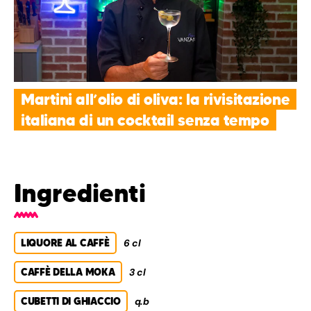
Martini all’olio di oliva: la rivisitazione
italiana di un cocktail senza tempo
Ingredienti
LIQUORE AL CAFFÈ
6 cl
CAFFÈ DELLA MOKA
3 cl
CUBETTI DI GHIACCIO
q.b