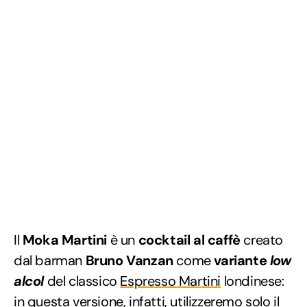
Il
Moka Martini
è un
cocktail al caffè
creato
dal barman
Bruno Vanzan
come
variante
low
alcol
del classico
Espresso Martini
londinese:
in questa versione, infatti, utilizzeremo solo il