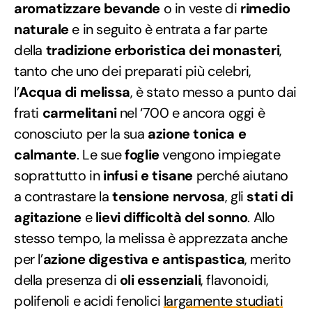
aromatizzare bevande
o in veste di
rimedio
naturale
e in seguito è entrata a far parte
della
tradizione erboristica dei monasteri
,
tanto che uno dei preparati più celebri,
l’
Acqua di melissa
, è stato messo a punto dai
frati
carmelitani
nel ‘700 e ancora oggi è
conosciuto per la sua
azione tonica e
calmante
. Le sue
foglie
vengono impiegate
soprattutto in
infusi e tisane
perché aiutano
a contrastare la
tensione nervosa
, gli
stati di
agitazione
e
lievi difficoltà del sonno
. Allo
stesso tempo, la melissa è apprezzata anche
per l’
azione digestiva e antispastica
, merito
della presenza di
oli essenziali
, flavonoidi,
polifenoli e acidi fenolici
largamente studiati