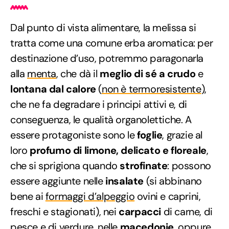
Dal punto di vista alimentare, la melissa si
tratta come una comune erba aromatica: per
destinazione d’uso, potremmo paragonarla
alla
menta
, che dà il
meglio di sé a crudo
e
lontana dal calore
(
non è termoresistente
),
che ne fa degradare i principi attivi e, di
conseguenza, le qualità organolettiche. A
essere protagoniste sono le
foglie
, grazie al
loro
profumo di limone, delicato e floreale
,
che si sprigiona quando
strofinate
: possono
essere aggiunte nelle
insalate
(si abbinano
bene ai
formaggi d’alpeggio
ovini e caprini,
freschi e stagionati), nei
carpacci
di carne, di
pesce e di verdure, nelle
macedonie
, oppure