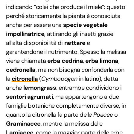
indicando “colei che produce il miele”: questo
perché storicamente la pianta è conosciuta
anche per essere una
specie vegetale
impollinatrice
, attirando gli insetti grazie
all’alta disponibilità di
nettare
e
garantendone il nutrimento. Spesso la melissa
viene chiamata
erba cedrina
,
erba limona
,
cedronella
, ma non bisogna confonderla con
la
citronella
(
Cymbopogon
in latino), detta
anche
lemongrass
: entrambe condividono i
sentori agrumati
, ma appartengono a due
famiglie botaniche completamente diverse, in
quanto la citronella fa parte delle
Poacee
o
Graminacee
, mentre la melissa delle
Lamiacee
, come la maggior parte delle
erbe