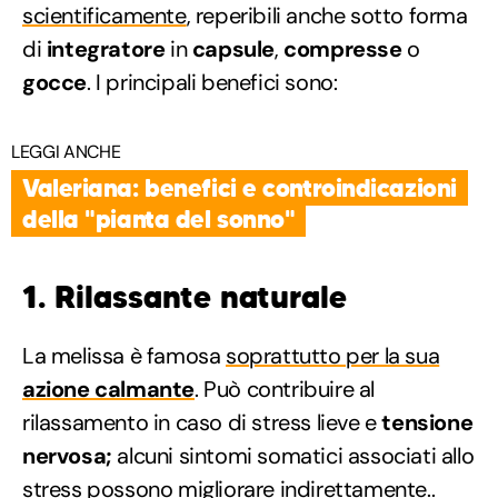
scientificamente
, reperibili anche sotto forma
di
integratore
in
capsule
,
compresse
o
gocce
. I principali benefici sono:
LEGGI ANCHE
Valeriana: benefici e controindicazioni
della "pianta del sonno"
1. Rilassante naturale
La melissa è famosa
soprattutto per la sua
azione calmante
. Può contribuire al
rilassamento in caso di stress lieve e
tensione
nervosa;
alcuni sintomi somatici associati allo
stress possono migliorare indirettamente..