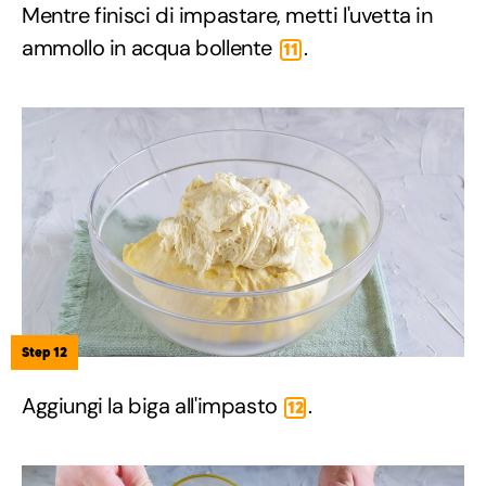
Mentre finisci di impastare, metti l'uvetta in
ammollo in acqua bollente
.
11
Step 12
Aggiungi la biga all'impasto
.
12