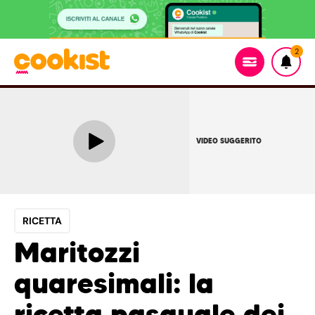
2
VIDEO SUGGERITO
RICETTA
Maritozzi
quaresimali: la
ricetta pasquale dei