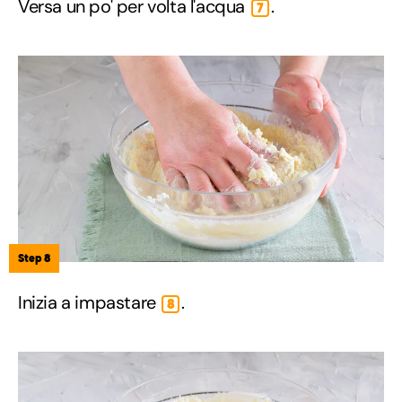
Versa un po' per volta l'acqua
.
7
Step 8
Inizia a impastare
.
8