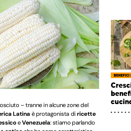
BENEFICI 
Cresc
benef
cucin
nosciuto – tranne in alcune zone del
rica Latina
è protagonista di
ricette
ssico
e
Venezuela
: stiamo parlando