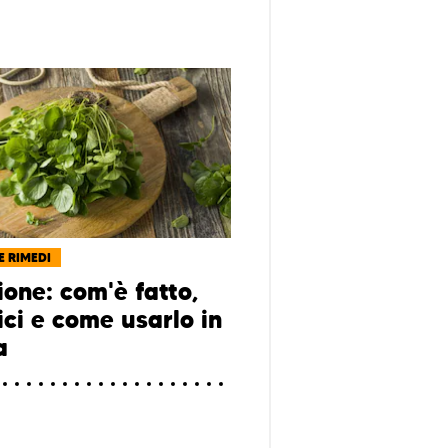
E RIMEDI
ione: com'è fatto,
ici e come usarlo in
a