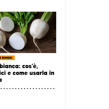
E RIMEDI
bianca: cos'è,
ici e come usarla in
a