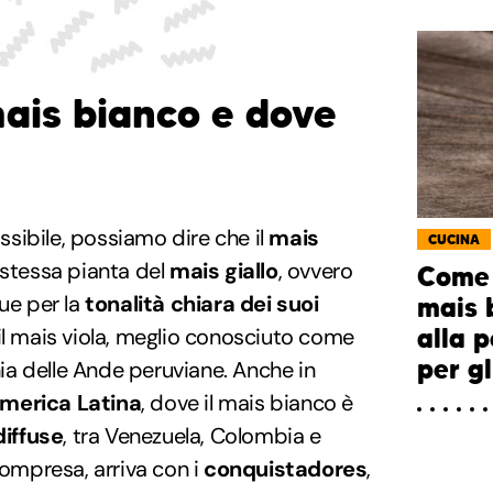
mais bianco e dove
sibile, possiamo dire che il
mais
CUCINA
 stessa pianta del
mais giallo
, ovvero
Come 
gue per la
tonalità chiara dei suoi
mais 
alla 
 il mais viola, meglio conosciuto come
per g
ia delle Ande peruviane. Anche in
merica Latina
, dove il mais bianco è
diffuse
, tra Venezuela, Colombia e
compresa, arriva con i
conquistadores
,