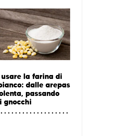
usare la farina di
bianco: dalle arepas
polenta, passando
li gnocchi