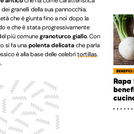
e antico
che ha come caratteristica
o
dei granelli della sua pannocchia,
ietà che è giunta fino a noi dopo la
o e che è stata progressivamente
 del più comune
granoturco giallo
. Con
to si fa una
polenta delicata
che parla
ssico è alla base delle celebri
tortillas
.
.
BENEFICI 
Rapa 
benef
cucin