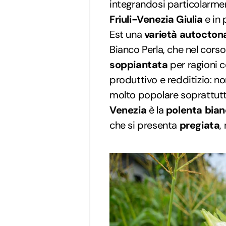
integrandosi particolarmen
Friuli-Venezia Giulia
e in 
Est una
varietà autocton
Bianco Perla, che nel cors
soppiantata
per ragioni c
produttivo e redditizio: n
molto popolare soprattutt
Venezia
è la
polenta bia
che si presenta
pregiata
,