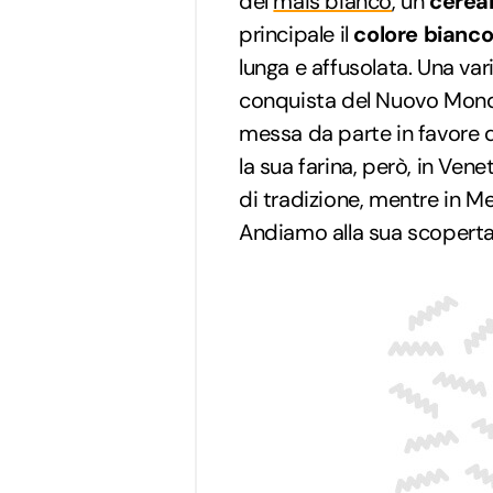
del
mais bianco
, un
cereal
principale il
colore bianc
lunga e affusolata. Una var
conquista del Nuovo Mond
messa da parte in favore
la sua farina, però, in Vene
di tradizione, mentre in Me
Andiamo alla sua scoperta