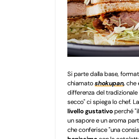
Si parte dalla base, forma
chiamato
shokupan
,
che 
differenza del tradizionale
secco" ci spiega lo chef. L
livello gustativo
perché "i
un sapore e un aroma part
che conferisce "una consi