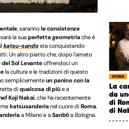
ientale
, saranno
le consistenze
 sarà la sua
perfetta geometria
che è
il
katsu-sando
sta conquistando
utti. Un altro piatto che, dopo l'amato
 del Sol Levante
offrendoci un
re
la cultura e le tradizioni di questo
STORIE
cono semplicemente
un panino con la
La ca
tratta di
qualcosa di più
e a
da uno
hef Koji Nakai
, che ha recentemente
di Rom
prima
katsusanderia
nel cuore di
Roma
,
di Na
anderia
a Milano e a
Sanbō
a Bologna.