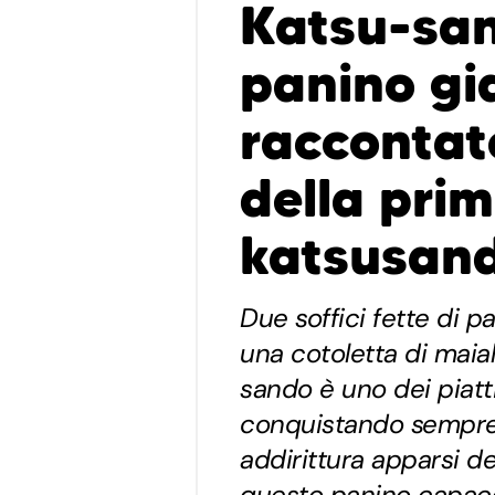
Katsu-san
panino g
raccontat
della pri
katsusand
Due soffici fette di 
una cotoletta di maial
sando è uno dei piatt
conquistando sempre p
addirittura apparsi de
questo panino capace