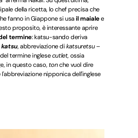
a" afferma Nakai. Su quest'ultima,
ale della ricetta, lo chef precisa che
he fanno in Giappone si usa
il maiale
e
uesto proposito, è interessante aprire
 del termine
: katsu-sando deriva
,
katsu
, abbreviazione di
katsuretsu
–
el termine inglese
cutlet
, ossia
nge, in questo caso,
ton
che vuol dire
 l'abbreviazione nipponica dell'inglese