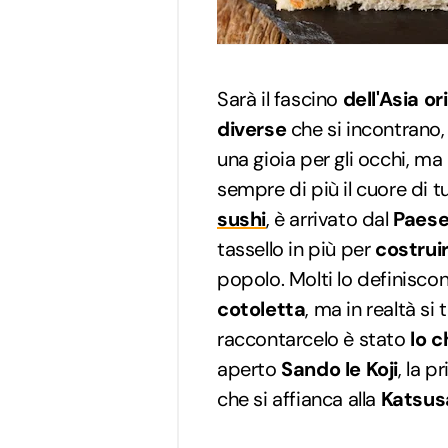
Sarà il fascino
dell'Asia or
diverse
che si incontrano,
una gioia per gli occhi, ma 
sempre di più il cuore di t
sushi
, è arrivato dal
Paese
tassello in più per
costrui
popolo. Molti lo definis
cotoletta
, ma in realtà si 
raccontarcelo è stato
lo c
aperto
Sando Ie Koji
, la 
che si affianca alla
Katsus