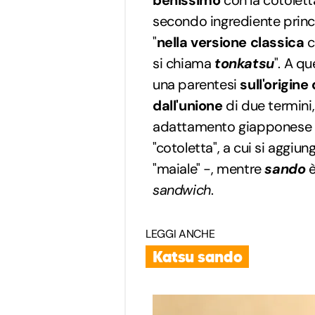
benissimo
con la cotolett
secondo ingrediente princip
"
nella versione classica
c
si chiama
tonkatsu
". A q
una parentesi
sull'origine
dall'unione
di due termini
adattamento giapponese d
"cotoletta", a cui si aggiu
"maiale" -, mentre
sando
è
sandwich
.
LEGGI ANCHE
Katsu sando