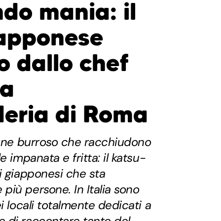
do mania: il
iapponese
o dallo chef
ma
eria di Roma
pane burroso che racchiudono
e impanata e fritta: il katsu-
i giapponesi che sta
iù persone. In Italia sono
i locali totalmente dedicati a
 di raccontare tanto del