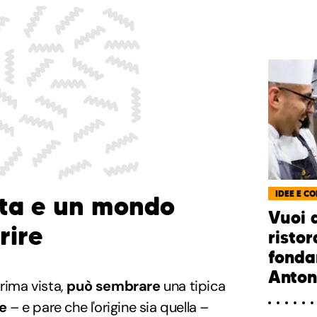
IDEE E CO
tta e un mondo
Vuoi 
rire
ristor
fonda
Anton
prima vista,
può sembrare
una tipica
e
– e pare che l'origine sia quella –