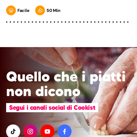
Facile
50 Min
Quello che i piatti
non dicono
Segui i canali social di Cookist