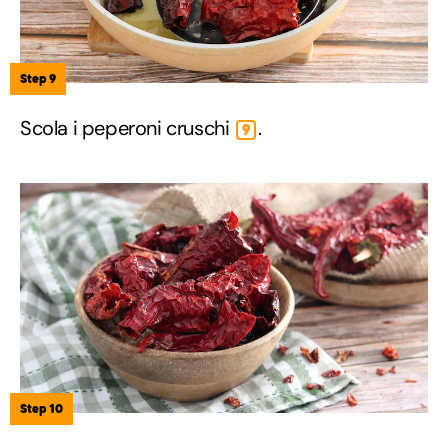
Step 9
Scola i peperoni cruschi
.
9
Step 10