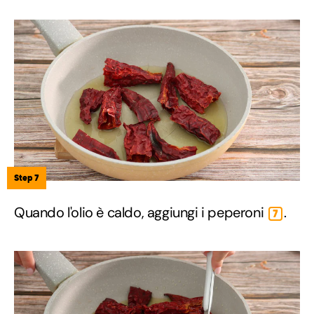
Step 7
Quando l'olio è caldo, aggiungi i peperoni
.
7