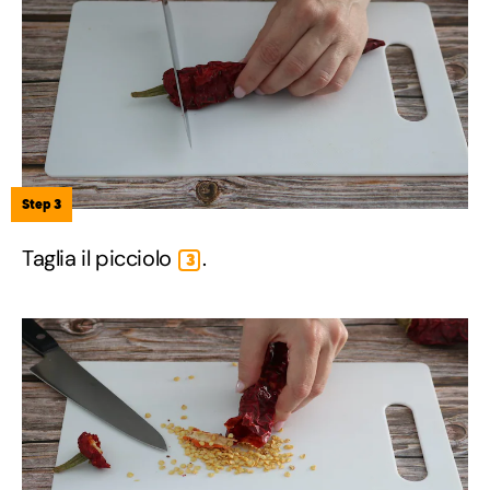
Step 3
Taglia il picciolo
.
3