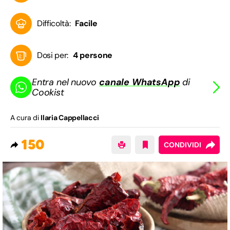
Difficoltà:
Facile
Dosi per:
4 persone
Entra nel nuovo
canale WhatsApp
di
Cookist
A cura di
Ilaria Cappellacci
150
CONDIVIDI