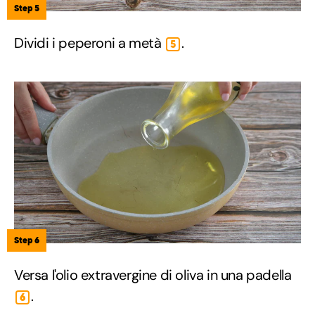
Step 5
Dividi i peperoni a metà
.
5
Step 6
Versa l'olio extravergine di oliva in una padella
.
6