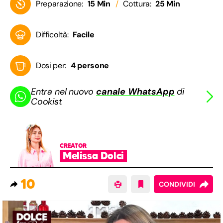
Preparazione:
15 Min
Cottura:
25 Min
Difficoltà:
Facile
Dosi per:
4 persone
Entra nel nuovo
canale WhatsApp
di
Cookist
CREATOR
Melissa Dolci
10
CONDIVIDI