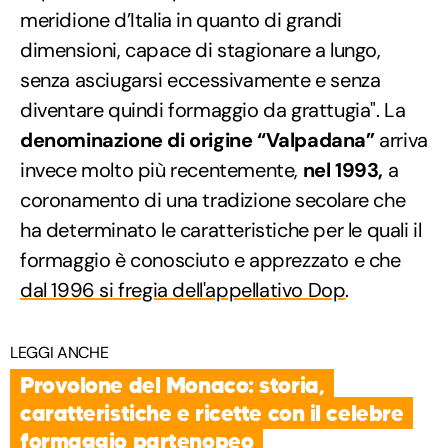
meridione d’Italia in quanto di grandi
dimensioni, capace di stagionare a lungo,
senza asciugarsi eccessivamente e senza
diventare quindi formaggio da grattugia". La
denominazione di origine “Valpadana”
arriva
invece molto più recentemente,
nel 1993,
a
coronamento di una tradizione secolare che
ha determinato le caratteristiche per le quali il
formaggio è conosciuto e apprezzato e che
dal 1996 si fregia dell'appellativo Dop
.
LEGGI ANCHE
Provolone del Monaco: storia,
caratteristiche e ricette con il celebre
formaggio partenopeo