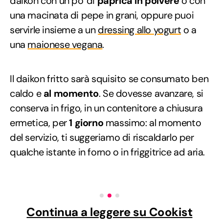
daikon con un po' di
paprica in polvere
o con
una macinata di pepe in grani, oppure puoi
servirle insieme a un
dressing allo yogurt
o a
una
maionese vegana
.
Il daikon fritto sarà squisito se consumato ben
caldo e
al momento
. Se dovesse avanzare, si
conserva in frigo, in un contenitore a chiusura
ermetica, per
1 giorno
massimo: al momento
del servizio, ti suggeriamo di riscaldarlo per
qualche istante in forno o in friggitrice ad aria.
Continua a leggere su Cookist