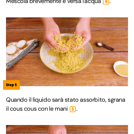
Mescola brevemente e versa l'acqua
.
4
Step 5
Quando il liquido sarà stato assorbito, sgrana
il cous cous con le mani
.
5