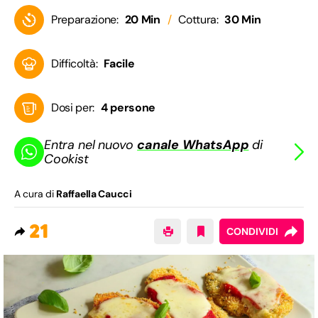
Preparazione:
20 Min
Cottura:
30 Min
Difficoltà:
Facile
Dosi per:
4 persone
Entra nel nuovo
canale WhatsApp
di
Cookist
A cura di
Raffaella Caucci
21
CONDIVIDI