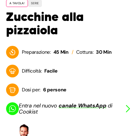
A TAVOLA!
SERIE
Zucchine alla
pizzaiola
Preparazione:
45 Min
Cottura:
30 Min
Difficoltà:
Facile
Dosi per:
6 persone
Entra nel nuovo
canale WhatsApp
di
Cookist