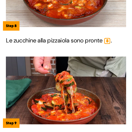
Step 8
Le zucchine alla pizzaiola sono pronte
.
8
Step 9