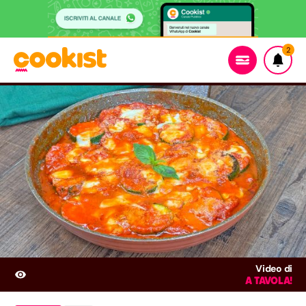
2
Video di
A TAVOLA!