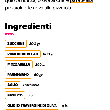
questa ricetta, prova anche le
patate alla
pizzaiola
e le
uova alla pizzaiola
.
Ingredienti
ZUCCHINE
800 gr
POMODORI PELATI
600 gr
MOZZARELLA
250 gr
PARMIGIANO
60 gr
AGLIO
1 spicchio
BASILICO
q.b.
OLIO EXTRAVERGINE DI OLIVA
q.b.