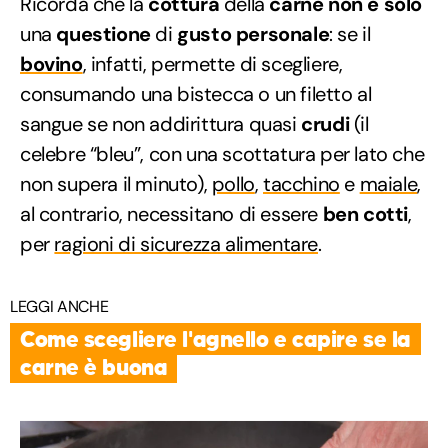
Ricorda che la
cottura
della
carne
non è solo
una
questione
di
gusto personale
: se il
bovino
, infatti, permette di scegliere,
consumando una bistecca o un filetto al
sangue se non addirittura quasi
crudi
(il
celebre “bleu”, con una scottatura per lato che
non supera il minuto),
pollo
,
tacchino
e
maiale
,
al contrario, necessitano di essere
ben cotti
,
per
ragioni di sicurezza alimentare
.
LEGGI ANCHE
Come scegliere l'agnello e capire se la
carne è buona