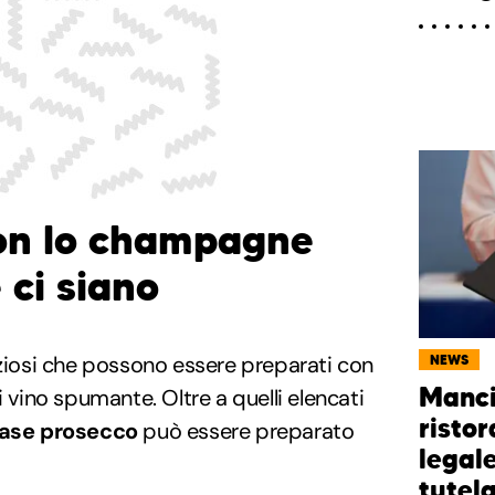
con lo champagne
 ci siano
iziosi che possono essere preparati con
NEWS
Manci
i vino spumante. Oltre a quelli elencati
ristor
base prosecco
può essere preparato
legal
tutela