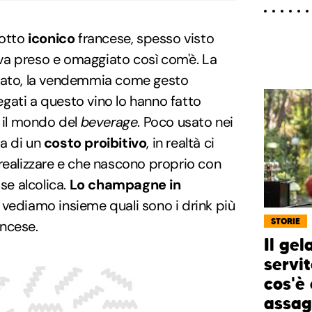
otto
iconico
francese, spesso visto
va preso e omaggiato così com'è. La
rvato, la vendemmia come gesto
ti legati a questo vino lo hanno fatto
o il mondo del
beverage
. Poco usato nei
a di un
costo proibitivo
, in realtà ci
realizzare e che nascono proprio con
e alcolica.
Lo champagne in
: vediamo insieme quali sono i drink più
STORIE
ncese.
Il gel
servit
cos'è 
assag