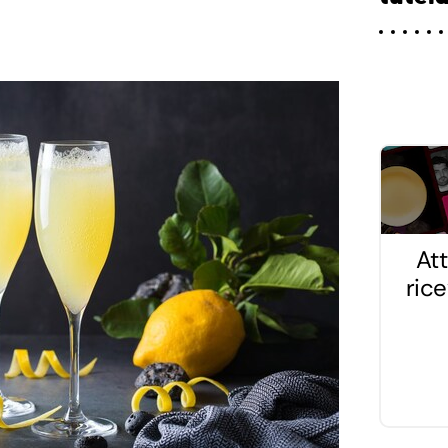
Att
ric