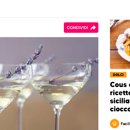
CONDIVIDI
DOLCI
Cous 
ricett
sicili
ciocc
Facil