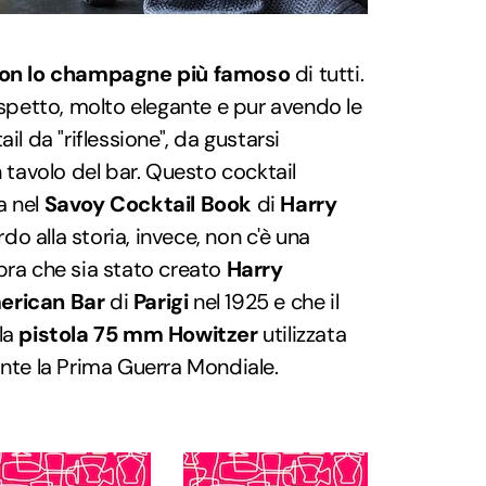
con lo champagne più famoso
di tutti.
spetto, molto elegante e pur avendo le
il da "riflessione", da gustarsi
avolo del bar. Questo cocktail
a nel
Savoy Cocktail Book
di
Harry
do alla storia, invece, non c'è una
bra che sia stato creato
Harry
erican Bar
di
Parigi
nel 1925 e che il
la
pistola 75 mm Howitzer
utilizzata
ante la Prima Guerra Mondiale.