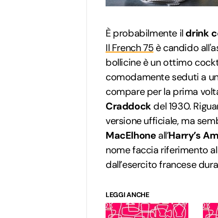
È probabilmente il
drink 
Il French 75
è candido all'a
bollicine è un ottimo cockta
comodamente seduti a un t
compare per la prima volt
Craddock
del 1930. Riguar
versione ufficiale, ma sem
MacElhone
all’
Harry’s Am
nome faccia riferimento al
dall’esercito francese dur
LEGGI ANCHE