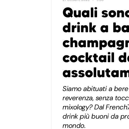
Quali sono
drink a ba
champagn
cocktail 
assoluta
Siamo abituati a ber
reverenza, senza tocc
mixology? Dal French7
drink più buoni da pr
mondo.