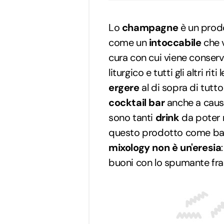
Lo
champagne
è un prod
come un
intoccabile
che 
cura con cui viene conse
liturgico e tutti gli altri ri
ergere
al di sopra di tutt
cocktail bar
anche a caus
sono tanti
drink
da poter 
questo prodotto come bas
mixology non è un'eresia
buoni con lo spumante fra