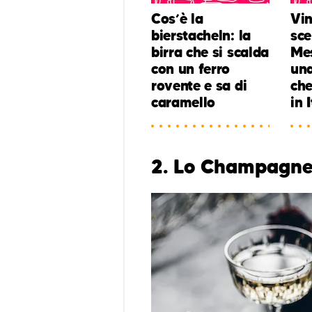
Cos’è la
Vin
bierstacheln: la
sce
birra che si scalda
Mes
con un ferro
una
rovente e sa di
che
caramello
in 
2. Lo Champagne