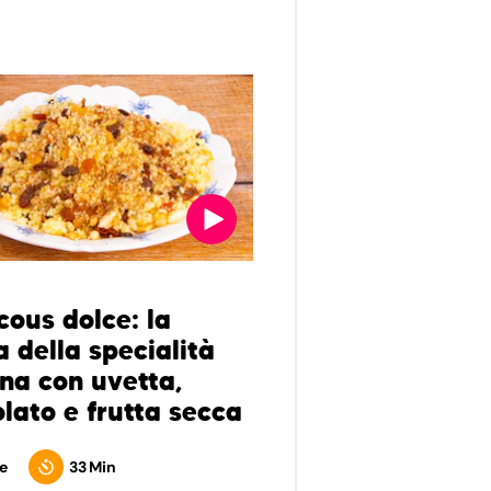
cous dolce: la
a della specialità
ana con uvetta,
olato e frutta secca
e
33 Min