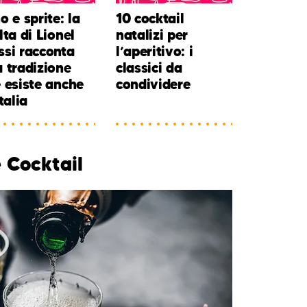
o e sprite: la
10 cocktail
lta di Lionel
natalizi per
si racconta
l’aperitivo: i
 tradizione
classici da
 esiste anche
condividere
Italia
 Cocktail