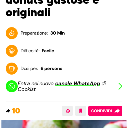
originali
Preparazione:
30 Min
Difficoltà:
Facile
Dosi per:
6 persone
Entra nel nuovo
canale WhatsApp
di
Cookist
10
CONDIVIDI