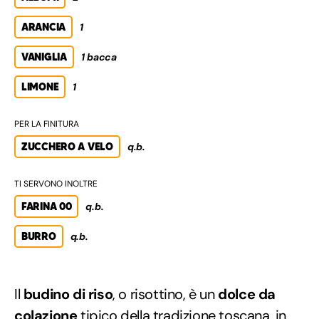
ARANCIA
1
VANIGLIA
1 bacca
LIMONE
1
PER LA FINITURA
ZUCCHERO A VELO
q.b.
TI SERVONO INOLTRE
FARINA 00
q.b.
BURRO
q.b.
Il
budino di riso
, o risottino, è un
dolce da
colazione
tipico della
tradizione toscana
, in