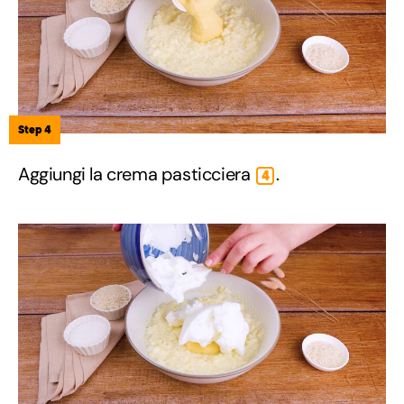
Step 4
Aggiungi la crema pasticciera
.
4