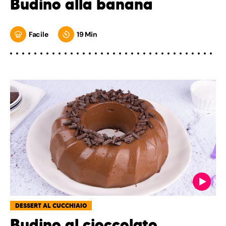
Budino alla banana
Facile
19 Min
DESSERT AL CUCCHIAIO
Budino al cioccolato