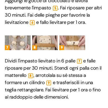
Aggiungi le gocce di cioccolato e lavora
brevemente l'impasto
. Fai riposare per altri
5
30 minuti. Fai delle pieghe per favorire la
lievitazione
e fallo lievitare per 1 ora.
6
7
8
9
Dividi l'impasto lievitato in 6 palle
e falle
7
riposare per 30 minuti. Stendi ogni palla con il
matterello
, arrotolala su sé stessa a
8
formare un cilindro
e trasferiscili in una
9
teglia rettangolare. Fai lievitare per 1 ora o fino
al raddoppio delle dimensioni.