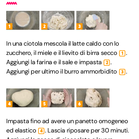
1
2
3
In una ciotola mescola il latte caldo con lo
zucchero, il miele e il lievito di birra secco
.
1
Aggiungi la farina e il sale e impasta
.
2
Aggiungi per ultimo il burro ammorbidito
.
3
4
5
6
Impasta fino ad avere un panetto omogeneo
ed elastico
. Lascia riposare per 30 minuti.
4