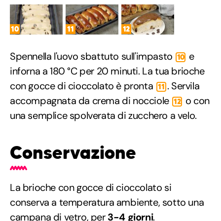
10
11
12
Spennella l'uovo sbattuto sull'impasto
e
10
inforna a 180 °C per 20 minuti. La tua brioche
con gocce di cioccolato è pronta
. Servila
11
accompagnata da crema di nocciole
o con
12
una semplice spolverata di zucchero a velo.
Conservazione
La brioche con gocce di cioccolato si
conserva a temperatura ambiente, sotto una
campana di vetro, per
3-4 giorni
.